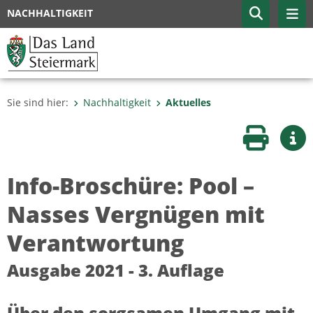
NACHHALTIGKEIT
Sie sind hier:
Nachhaltigkeit
Aktuelles
Seite druc
Wei
Info-Broschüre: Pool –
Nasses Vergnügen mit
Verantwortung
Ausgabe 2021 - 3. Auflage
Über den sorgsamen Umgang mit