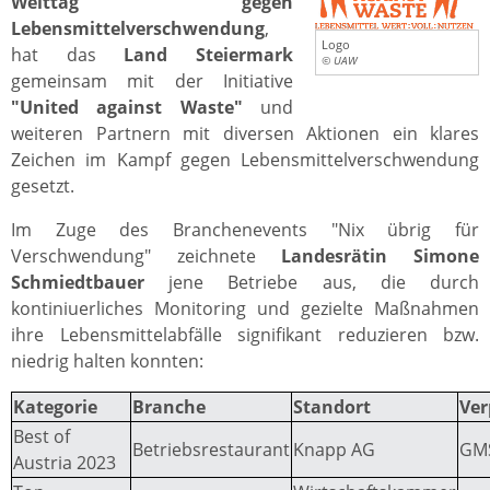
Welttag gegen
Lebensmittelverschwendung
,
Logo
hat das
Land Steiermark
© UAW
gemeinsam mit der Initiative
"United against Waste"
und
weiteren Partnern mit diversen Aktionen ein klares
Zeichen im Kampf gegen Lebensmittelverschwendung
gesetzt.
Im Zuge des Branchenevents "Nix übrig für
Verschwendung" zeichnete
Landesrätin Simone
Schmiedtbauer
jene Betriebe aus, die durch
kontiniuerliches Monitoring und gezielte Maßnahmen
ihre Lebensmittelabfälle signifikant reduzieren bzw.
niedrig halten konnten:
Kategorie
Branche
Standort
Ver
Best of
Betriebsrestaurant
Knapp AG
GM
Austria 2023