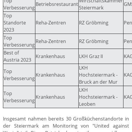
Top
Wirtschaftskammer
Betriebsrestaurant
GM
Verbesserung
Steiermark
Top
Standorte
Reha-Zentren
RZ Gröbming
Pen
2023
Top
Reha-Zentren
RZ Gröbming
Pen
Verbesserung
Best of
Krankenhaus
LKH Graz II
KA
Austria 2023
LKH
Top
Krankenhaus
Hochsteiermark -
KA
Verbesserung
Bruck an der Mur
LKH
Top
Krankenhaus
Hochsteiermark -
KA
Verbesserung
Leoben
Insgesamt nahmen bereits 30 Großküchenstandorte in
der Steiermark am Monitoring von "United against