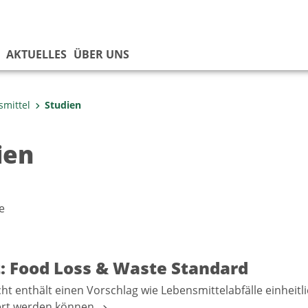
AKTUELLES
ÜBER UNS
smittel
Studien
ien
e
t: Food Loss & Waste Standard
cht enthält einen Vorschlag wie Lebensmittelabfälle einheit
iert werden können.