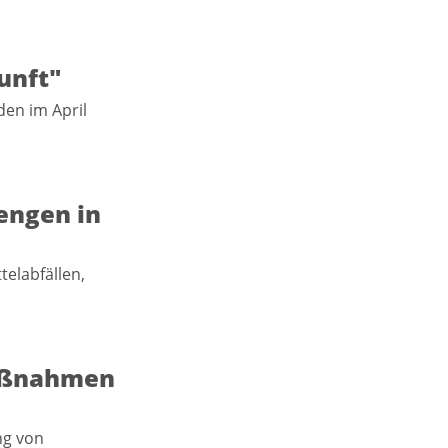
unft"
en im April
engen in
telabfällen,
Maßnahmen
ng von