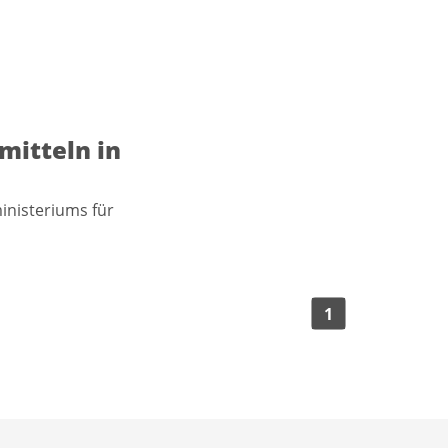
itteln in
inisteriums für
1